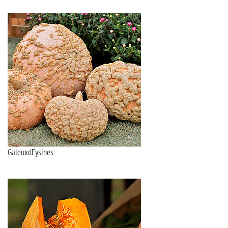
GaleuxdEysines