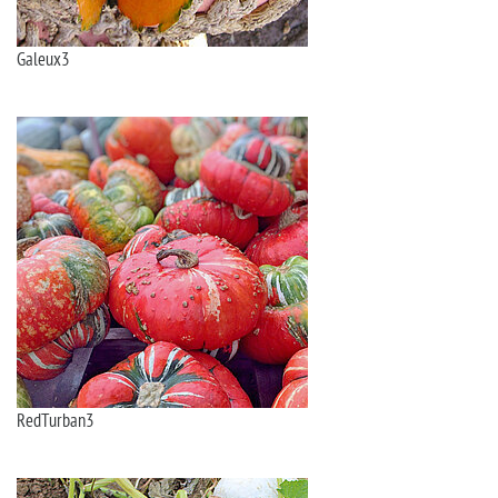
Galeux3
RedTurban3