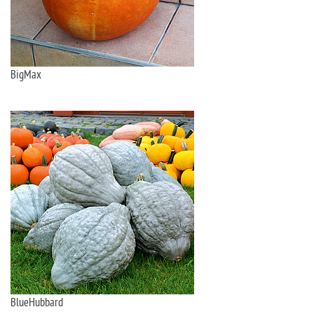
BigMax
BlueHubbard