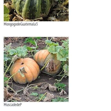
MongogodeGuatemala3
MuscadedeP