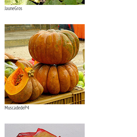
JauneGros
MuscadedeP4