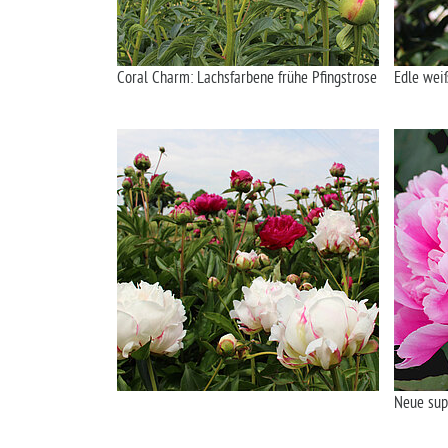
Coral Charm: Lachsfarbene frühe Pfingstrose
Edle wei
Neue sup