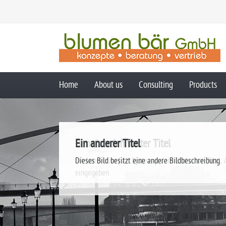
Home
About us
Consulting
Products
Skip
navigation
Benutzerdefinierter Titel
Ein anderer Titel
Sie können im FAL System jedem Bild einen Titel, 
Dieses Bild besitzt eine andere Bildbeschreibung
eingegeben.