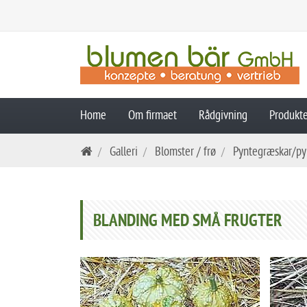
Home
Om firmaet
Rådgivning
Produkt
Skip
Galleri
Blomster / frø
Pyntegræskar/py
navigation
BLANDING MED SMÅ FRUGTER