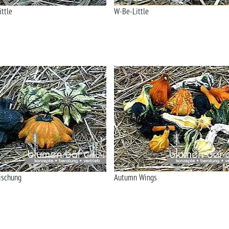
ittle
W-Be-Little
ischung
Autumn Wings