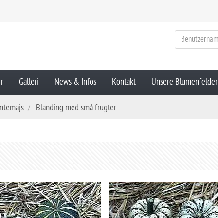
er
Galleri
News & Infos
Kontakt
Unsere Blumenfelder
ntemajs
Blanding med små frugter