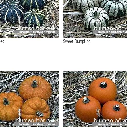
ped
Sweet Dumpling