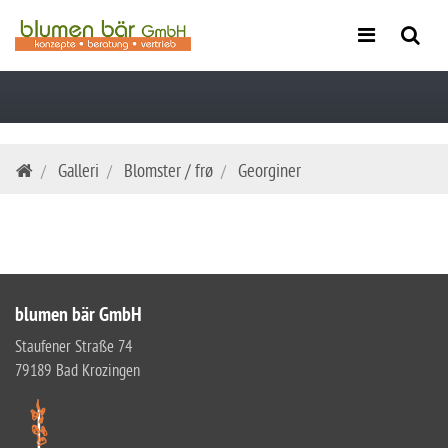
Skip
Galleri
Blomster / frø
Georginer
navigation
blumen bär GmbH
Staufener Straße 74
79189 Bad Krozingen